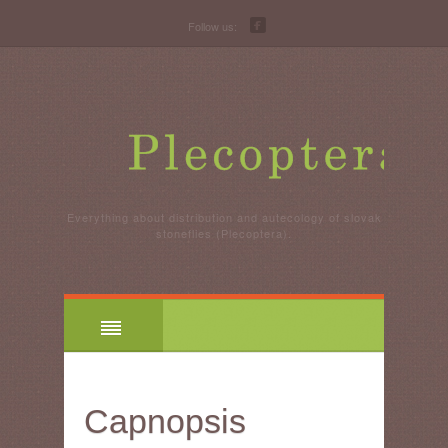
Follow us:
Everything about distribution and autecology of slovak
stoneflies (Plecoptera).
Capnopsis