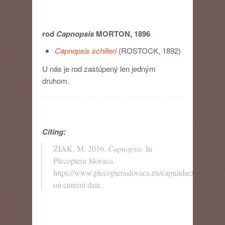
rod
Capnopsis
MORTON, 1896
Capnopsis schilleri
(ROSTOCK, 1892)
U nás je rod zastúpený len jedným
druhom.
Citing:
ŽIAK, M. 2016.
Capnopsis
. In
Plecoptera Slovaca.
https://www.plecopteraslovaca.eu/capniidae/capnopsi
on current date.