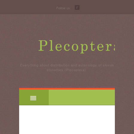
Follow us:
Everything about distribution and autecology of slovak
stoneflies (Plecoptera).