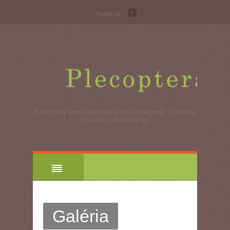
Follow us:
Everything about distribution and autecology of slovak
stoneflies (Plecoptera).
Galéria