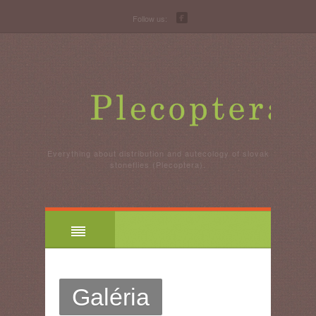
Follow us:
Everything about distribution and autecology of slovak
stoneflies (Plecoptera).
Galéria