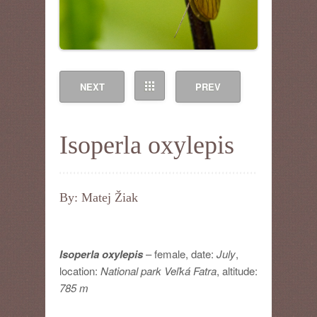
NEXT
PREV
Isoperla oxylepis
By: Matej Žiak
Isoperla oxylepis
– female, date:
July
,
location:
National park Veľká Fatra
, altitude:
785 m