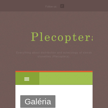
Follow us:
Everything about distribution and autecology of slovak
stoneflies (Plecoptera).
Galéria