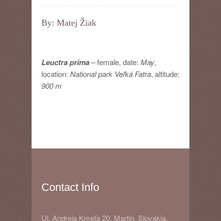
By: Matej Žiak
Leuctra prima
– female, date:
May
,
location:
National park Veľká Fatra
, altitude:
900 m
Contact Info
Ul. Andreja Kmeťa 20, Martin, Slovakia,