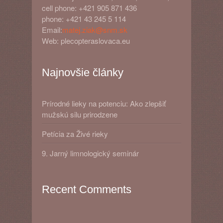
cell phone: +421 905 871 436
phone: +421 43 245 5 114
Email:
matej.ziak@snm.sk
Web: plecopteraslovaca.eu
Najnovšie články
Prírodné lieky na potenciu: Ako zlepšiť
mužskú silu prirodzene
Petícia za Živé rieky
9. Jarný limnologický seminár
Recent Comments