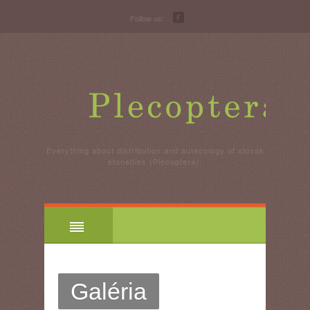
Follow us:
Everything about distribution and autecology of slovak
stoneflies (Plecoptera).
Galéria