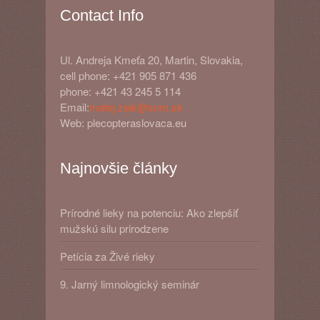
Contact Info
Ul. Andreja Kmeťa 20, Martin, Slovakia,
cell phone: +421 905 871 436
phone: +421 43 245 5 114
Email:
matej.ziak@snm.sk
Web: plecopteraslovaca.eu
Najnovšie články
Prírodné lieky na potenciu: Ako zlepšiť
mužskú silu prirodzene
Petícia za Živé rieky
9. Jarný limnologický seminár