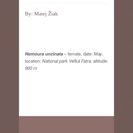
By: Matej Žiak
Nemoura uncinat
a
– female, date:
May
,
location:
National park Veľká Fatra
, altitude:
900 m