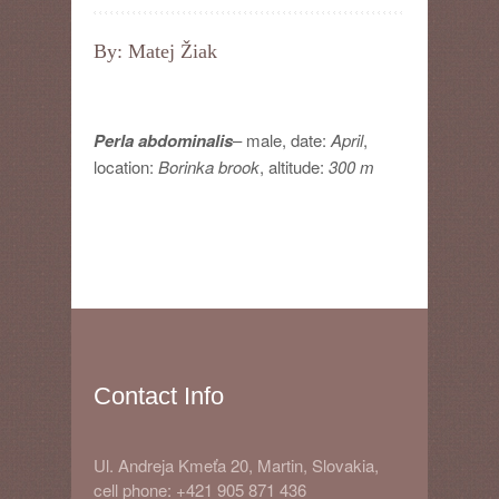
By: Matej Žiak
Perla abdominalis
– male, date:
April
,
location:
Borinka brook
, altitude:
300 m
Contact Info
Ul. Andreja Kmeťa 20, Martin, Slovakia,
cell phone: +421 905 871 436