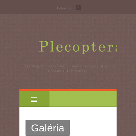
Follow us:
Everything about distribution and autecology of slovak
stoneflies (Plecoptera).
Galéria