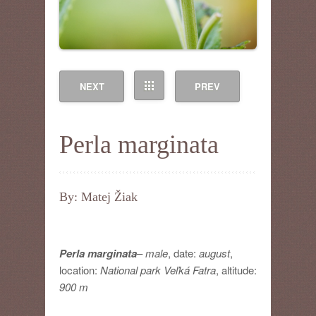
NEXT
PREV
Perla marginata
By: Matej Žiak
Perla marginata
–
male
, date:
august
,
location:
National park Veľká Fatra
, altitude:
900 m