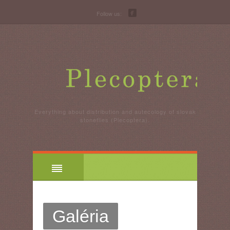
Follow us:
Everything about distribution and autecology of slovak
stoneflies (Plecoptera).
Galéria