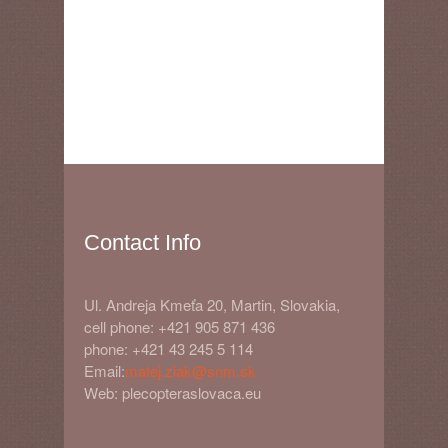
Contact Info
Ul. Andreja Kmeťa 20, Martin, Slovakia,
cell phone: +421 905 871 436
phone: +421 43 245 5 114
Email:
matej.ziak@snm.sk
Web: plecopteraslovaca.eu