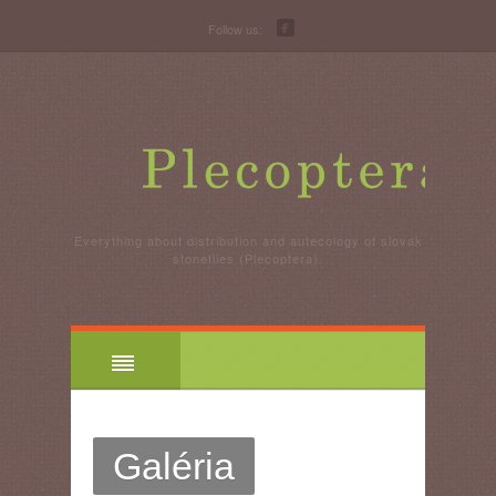
Follow us:
Everything about distribution and autecology of slovak
stoneflies (Plecoptera).
Galéria