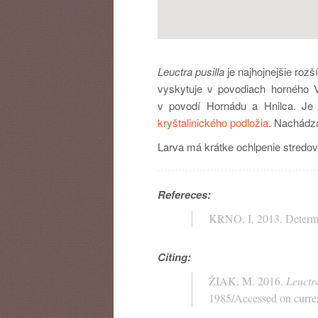
Leuctra pusilla
je najhojnejšie ro
vyskytuje v povodiach horného 
v povodí Hornádu a Hnilca. Je
kryštalinického podložia
. Nachádz
Larva má krátke ochlpenie stredov
Refereces:
KRNO, I. 2013. Determin
Citing:
ŽIAK, M. 2016.
Leuctra
1985/Accessed on curren