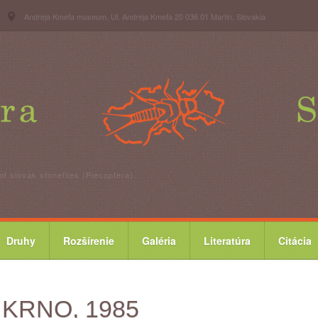
Andreja Kmeťa museum, Ul. Andreja Kmeťa 20 036 01 Martin, Slovakia
of slovak stoneflies (Plecoptera).
Druhy
Rozšírenie
Galéria
Literatúra
Citácia
la KRNO, 1985