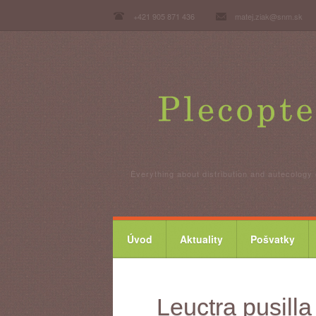
+421 905 871 436
matej.ziak@snm.sk
Everything about distribution and autecology 
Úvod
Aktuality
Pošvatky
Leuctra pusil