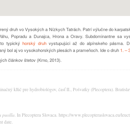
zšírený druh vo Vysokých a Nízkych Tatrách. Patrí výlučne do karpa
Váhu, Popradu a Dunajca, Hrona a Oravy. Subdominantne sa vysky
 to typický
horský druh
vystupujúci až do alpínskeho pásma. 
aný bol aj vo vysokohorských plesách a prameňoch. Ide o druh
1. – 
ých článkov štetov (Krno, 2013).
ačný kľúč pre hydrobiológov, časť II., Pošvatky (Plecoptera). Bratisl
 pusilla
. In Plecoptera Slovaca. https://www.plecopteraslovaca.eu/leuctr
t date.