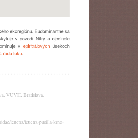
tského ekoregiónu. Eudominantne sa
tuje v povodí Nitry a ojedinele
Dominuje v
epiritrálových
úsekoch
3. rádu toku
.
ava, VUVH, Bratislava.
idae/leuctra/leuctra-pusilla-krno-