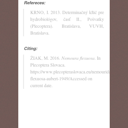
Refereces:
KRNO, I. 2013. Determinačný kľúč pre
hydrobiológov, časť II., Pošvatky
(Plecoptera). Bratislava, VUVH,
Bratislava.
Citing:
ŽIAK, M. 2016.
Nemoura flexuosa
. In
Plecoptera Slovaca.
https://www.plecopteraslovaca.eu/nemouridae/nemou
flexuosa-aubert-1949/Accessed on
current date.