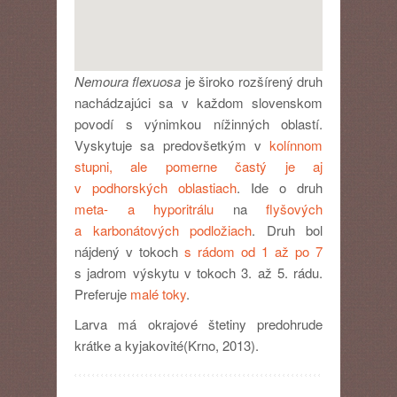
Nemoura flexuosa
je široko rozšírený druh
nachádzajúci sa v každom slovenskom
povodí s výnimkou nížinných oblastí.
Vyskytuje sa predovšetkým v
kolínnom
stupni, ale pomerne častý je aj
v podhorských oblastiach
. Ide o druh
meta- a hyporitrálu
na
flyšových
a karbonátových podložiach
. Druh bol
nájdený v tokoch
s rádom od 1 až po 7
s jadrom výskytu v tokoch 3. až 5. rádu.
Preferuje
malé toky
.
Larva má okrajové štetiny predohrude
krátke a kyjakovité(Krno, 2013).