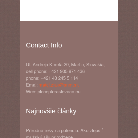
Contact Info
Ul. Andreja Kmeťa 20, Martin, Slovakia,
cell phone: +421 905 871 436
phone: +421 43 245 5 114
Email:
matej.ziak@snm.sk
Web: plecopteraslovaca.eu
Najnovšie články
Prírodné lieky na potenciu: Ako zlepšiť
mužskú silu prirodzene