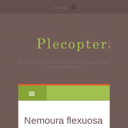
Follow us:
Everything about distribution and autecology of slovak
stoneflies (Plecoptera).
Nemoura flexuosa