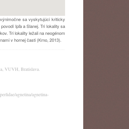
 výnimočne sa vyskytujúci kriticky
ovodí Ipľa a Slanej. Tri lokality sa
ov. Tri lokality ležali na neogénom
ami v hornej časti (Krno, 2013).
ava, VUVH, Bratislava.
perlidae/agnetina/agnetina-