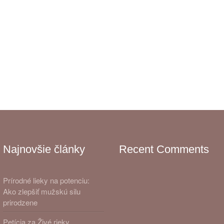
Najnovšie články
Recent Comments
Prírodné lieky na potenciu:
Ako zlepšiť mužskú silu
prirodzene
Petícia za Živé rieky