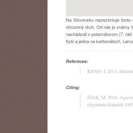
Na Slovensku reprezentuje tento 
ohrozený druh. Od nás je známy len 
nachádzali v potamálovom (7. rád t
flyši a jedna na karbonátoch. Lar
Refereces:
KRNO, I. 2013. determin
Citing:
ŽIAK, M. 2016.
Agneti
elegantula-klapalek-190