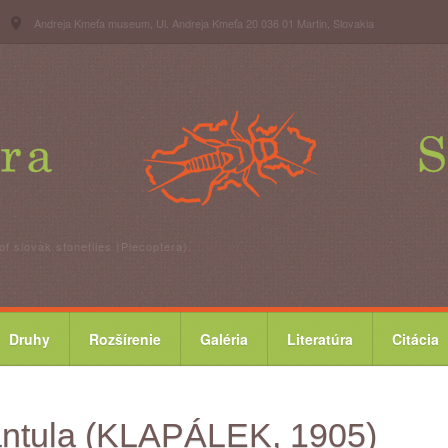
Andreja Kmeťa museum, Ul. Andreja Kmeťa 20 036 01 Martin, Slovakia
of slovak stoneflies (Plecoptera).
Druhy
Rozšírenie
Galéria
Literatúra
Citácia
antula (KLAPÁLEK, 1905)