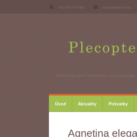
+421 905 871 436
matej.ziak@snm.sk
Everything about distribution and autecology 
Úvod
Aktuality
Pošvatky
Agnetina eleg