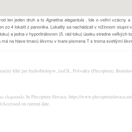
rod len jeden druh a to
Agnetina elegantula
. Ide o veľmi vzácny a
zo 4 lokalít z panonika. Lokality sa nachádzali v nížinnom stupni v p
oku) a jedna v hyporitrálovom (5. rád toku) úseku stredne veľkých tok
va má na hlave tmavú škvrnu v tvare písmena T s troma svetlými škvrn
ačný kľúč pre hydrobiológov, časť II., Pošvatky (Plecoptera). Bratisl
na elegantula
. In Plecoptera Slovaca. https://www.plecopteraslovaca.eu/
5/Accessed on current date.