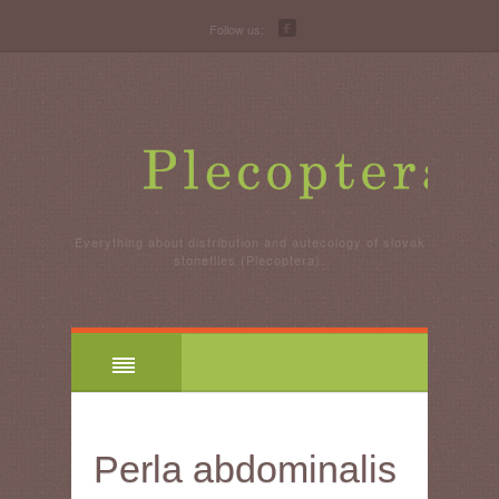
Follow us:
Everything about distribution and autecology of slovak
stoneflies (Plecoptera).
Perla abdominalis