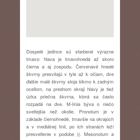
Dospelé jedince sú sfarbené výrazne
tmavo: hlava je tmavohnedá až skoro
čierna a aj zospodu. Červenavé hnedé
škvrny presvitajú v tyle až k očiam, dve
ďalšie malé škvrny stoja šikmo k zadným
ocellom, na prednom okraji hlavy je tiež
úzka priečna škvrna, ktorá sa často
rozpadá na dve. M-línia býva o niečo
svetlejšia než okolie. Pronotum je v
základe čiernohnedé, tmavšie na okrajoch
a v mediálnej línii, po ich stranách leží
presvetlenie v podobe )(. Mesonotum a