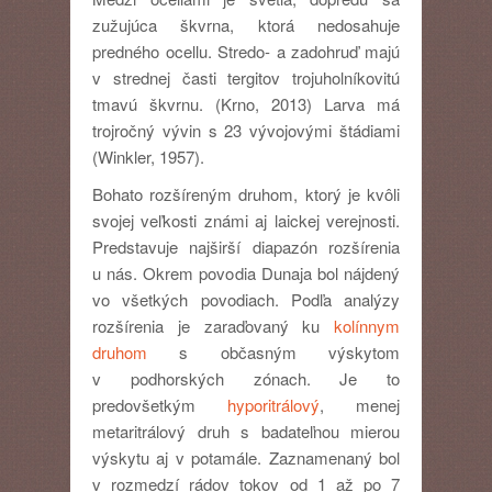
zužujúca škvrna, ktorá nedosahuje
predného ocellu. Stredo- a zadohruď majú
v strednej časti tergitov trojuholníkovitú
tmavú škvrnu. (Krno, 2013) Larva má
trojročný vývin s 23 vývojovými štádiami
(Winkler, 1957).
Bohato rozšíreným druhom, ktorý je kvôli
svojej veľkosti známi aj laickej verejnosti.
Predstavuje najširší diapazón rozšírenia
u nás. Okrem povodia Dunaja bol nájdený
vo všetkých povodiach. Podľa analýzy
rozšírenia je zaraďovaný ku
kolínnym
druhom
s občasným výskytom
v podhorských zónach. Je to
predovšetkým
hyporitrálový
, menej
metaritrálový druh s badateľnou mierou
výskytu aj v potamále. Zaznamenaný bol
v rozmedzí rádov tokov od 1 až po 7