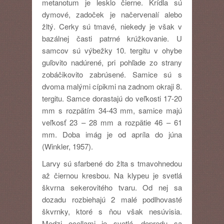
metanotum je lesklo čierne. Krídla sú
dymové, zadoček je načervenalí alebo
žltý. Cerky sú tmavé, niekedy je však v
bazálnej časti patrné krúžkovanie. U
samcov sú výbežky 10. tergitu v ohybe
guľovito nadúrené, pri pohľade zo strany
zobáčikovito zabrúsené. Samice sú s
dvoma malými cípikmi na zadnom okraji 8.
tergitu. Samce dorastajú do veľkosti 17-20
mm s rozpätím 34-43 mm, samice majú
veľkosť 23 – 28 mm a rozpätie 46 – 61
mm. Doba imág je od apríla do júna
(Winkler, 1957).
Larvy sú sfarbené do žlta s tmavohnedou
až čiernou kresbou. Na klypeu je svetlá
škvrna sekerovitého tvaru. Od nej sa
dozadu rozbiehajú 2 malé podlhovasté
škvrnky, ktoré s ňou však nesúvisia.
Medzi ocellami je svetlá, dopredu sa