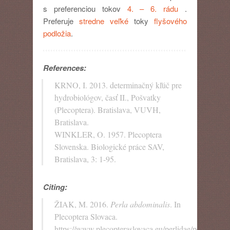
s preferenciou tokov
4. – 6. rádu
.
Preferuje
stredne veľké
toky
flyšového
podložia
.
References:
KRNO, I. 2013. determinačný kľúč pre
hydrobiológov, časť II., Pošvatky
(Plecoptera). Bratislava, VUVH,
Bratislava.
WINKLER, O. 1957. Plecoptera
Slovenska. Biologické práce SAV,
Bratislava, 3: 1-95.
Citing:
ŽIAK, M. 2016.
Perla abdominalis
. In
Plecoptera Slovaca.
https://www.plecopteraslovaca.eu/perlidae/perla/perla-