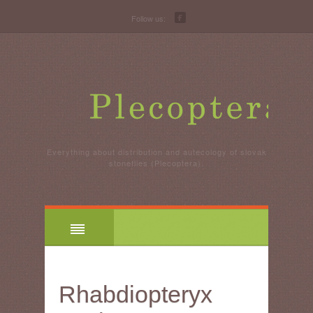
Follow us:
Everything about distribution and autecology of slovak
stoneflies (Plecoptera).
Rhabdiopteryx