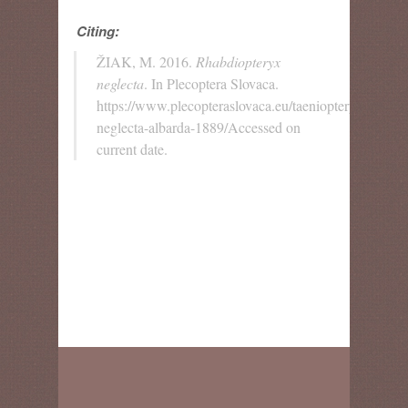
Citing:
ŽIAK, M. 2016.
Rhabdiopteryx
neglecta
. In Plecoptera Slovaca.
https://www.plecopteraslovaca.eu/taeniopterygidae/rh
neglecta-albarda-1889/Accessed on
current date.