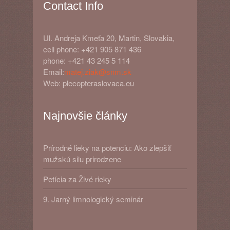
Contact Info
Ul. Andreja Kmeťa 20, Martin, Slovakia,
cell phone: +421 905 871 436
phone: +421 43 245 5 114
Email:
matej.ziak@snm.sk
Web: plecopteraslovaca.eu
Najnovšie články
Prírodné lieky na potenciu: Ako zlepšiť
mužskú silu prirodzene
Petícia za Živé rieky
9. Jarný limnologický seminár