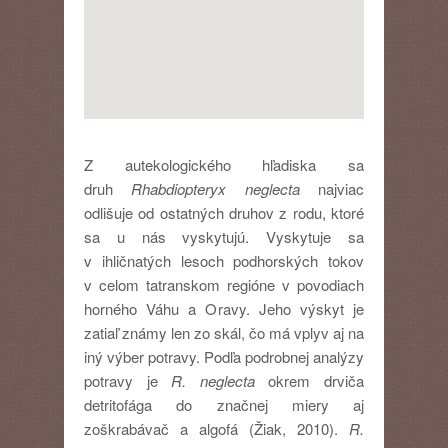
Z autekologického hľadiska sa
druh
Rhabdiopteryx neglecta
najviac
odlišuje od ostatných druhov z rodu, ktoré
sa u nás vyskytujú. Vyskytuje sa
v ihličnatých lesoch podhorských tokov
v celom tatranskom regióne v povodiach
horného Váhu a Oravy. Jeho výskyt je
zatiaľ známy len zo skál, čo má vplyv aj na
iný výber potravy. Podľa podrobnej analýzy
potravy je
R. neglecta
okrem drviča
detritofága do značnej miery aj
zoškrabávač a algofá (Žiak, 2010).
R.