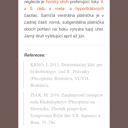
neglecta
je
horský druh
preferujúci toky
4.
a 5. rádu
v
meta- a hyporitrálových
častiac. Samčia ventrálna platnička je v
zadnej časti rovná, subgenitálna platnićka
oboch pohlaví na boku vytvára tupý uhol.
Jarný druh vyletujúci apríl až jún.
Refereces:
KRNO, I. 2013. Determinačný kľúč pre
hydrobiológov, časť II., Pošvatky
(Plecoptera). Bratislava, VUVH,
Bratislava.
ŽIAK, M. 2010. Zaujímavosti zástupcov
rodu Rhabdiopteryx (Plecoptera) na
Slovensku. Zborník príspevkov.
Sympózium Říční dno VII, šlapanice u
Brna, 75 -78s.