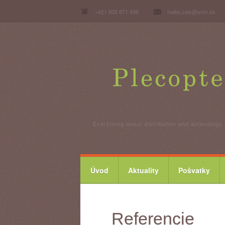
+421 905 871 436
matej.ziak@snm.sk
Everything about distribution and autecology 
Úvod
Aktuality
Pošvatky
Referencie